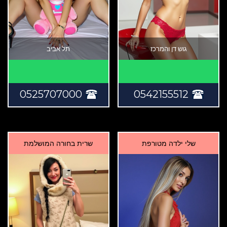
גוש דן והמרכז
תל אביב
0525707000
0542155512
שלי ילדה מטורפת
שרית בחורה המושלמת