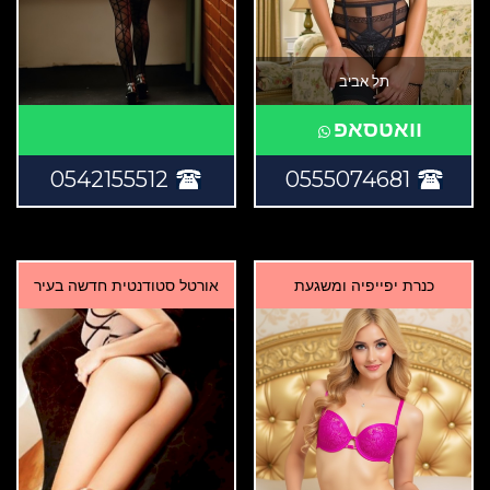
תל אביב
וואטסאפ
0542155512
0555074681
כנרת יפייפיה ומשגעת
אורטל סטודנטית חדשה בעיר