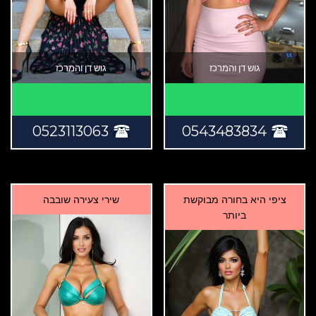
גוש דן והמרכז
גוש דן והמרכז
0523113063
0543483834
ציפי היא בחורה מבוקשת
שירי צעירה שובבה
ביותר