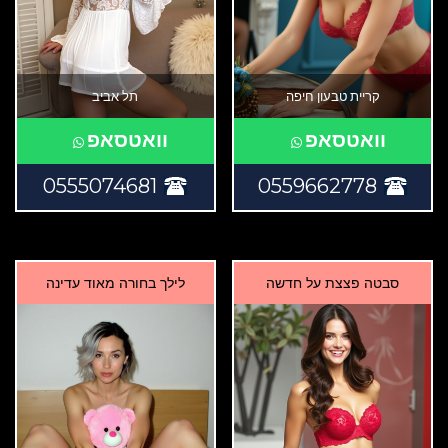
קריית טבעון חיפה
תל אביב
וואטסאפ
וואטסאפ
0555074681
0559662778
סבטה פצצת על חדשה
לילך בחורה מאוד עדינה