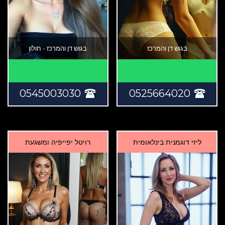
בגוש דן והמרכז
בגוש דן והמרכז - חולון
0545003030
0525664020
ליזי דוגמנית בינלאומית
רויטל יפייפיה ומשגעת