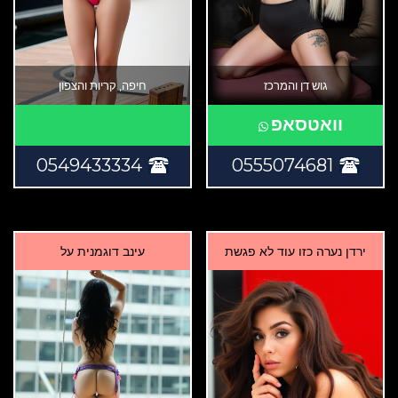
גוש דן והמרכז
חיפה, קריות והצפון
וואטסאפ
0549433334
0555074681
ירדן נערה כזו עוד לא פגשת
עינב דוגמנית על