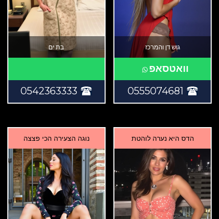
גוש דן והמרכז
בת ים
וואטסאפ
0542363333
0555074681
הדס היא נערה לוהטת
נוגה הצעירה הכי פצצה