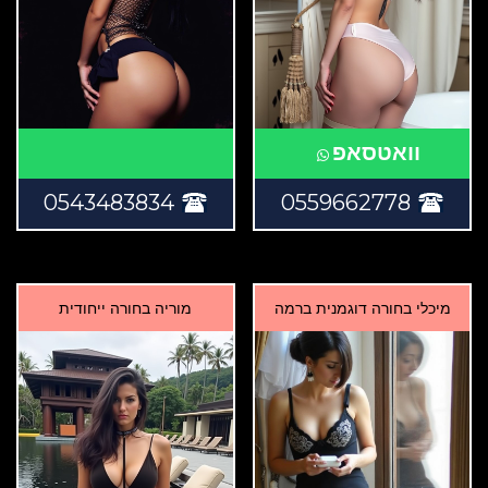
וואטסאפ
0543483834
0559662778
מיכלי בחורה דוגמנית ברמה
מוריה בחורה ייחודית