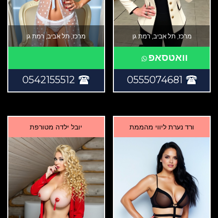
מרכז, תל אביב, רמת גן
מרכז, תל אביב, רמת גן
וואטסאפ
0542155512
0555074681
ורד נערת ליווי מהממת
יובל ילדה מטורפת