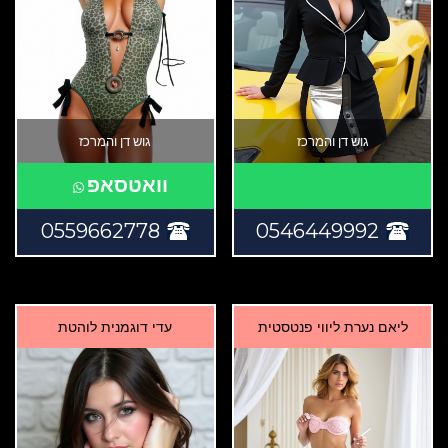
גוש דן והמרכז
גוש דן והמרכז
וואטסאפ
0559662778
0546449992
ליאם נערת ליווי פנטסטית
עדי דוגמנית לוהטת