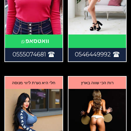
וואטסאפ
0555074681
0546449992
רות הכי שווה בארץ
חלי היא נערת ליווי מנוסה