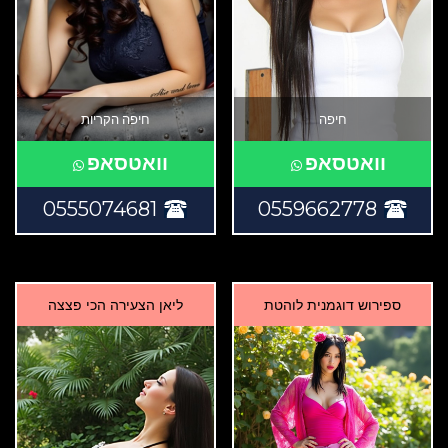
חיפה
חיפה הקריות
וואטסאפ
וואטסאפ
0555074681
0559662778
ספירוש דוגמנית לוהטת
ליאן הצעירה הכי פצצה