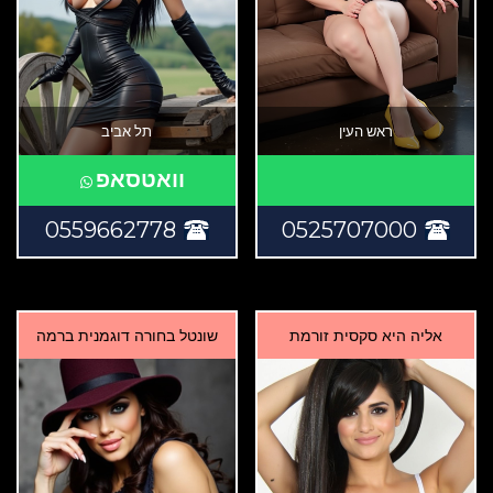
ראש העין
תל אביב
וואטסאפ
0559662778
0525707000
אליה היא סקסית זורמת
שונטל בחורה דוגמנית ברמה