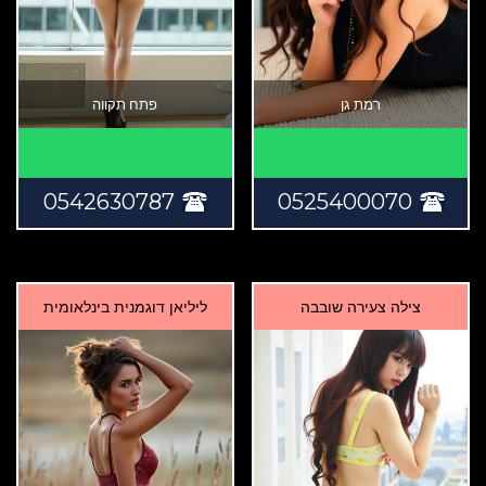
רמת גן
פתח תקווה
0542630787
0525400070
צילה צעירה שובבה
ליליאן דוגמנית בינלאומית