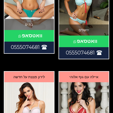
בת ים
ירושלים
וואטסאפ
וואטסאפ
0555074681
0555074681
איילה עם גוף אלוהי
לירון פצצת על חדשה