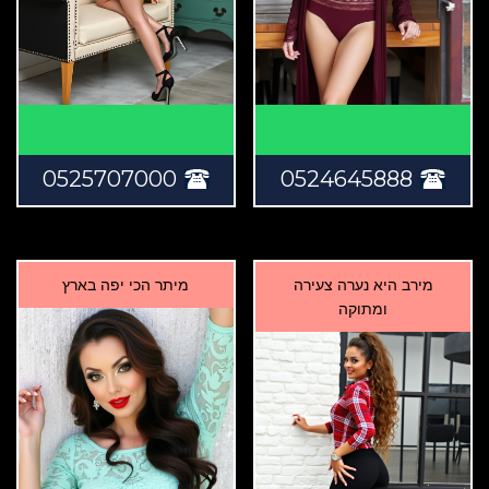
0525707000
0524645888
מירב היא נערה צעירה
מיתר הכי יפה בארץ
ומתוקה