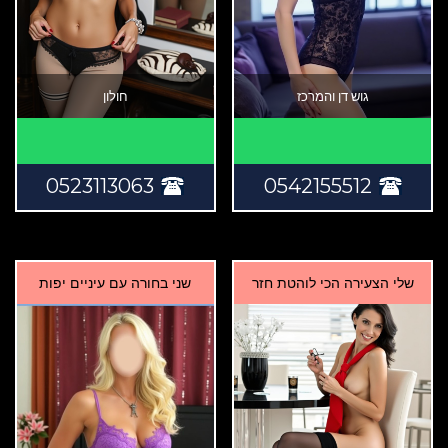
גוש דן והמרכז
חולון
0523113063
0542155512
שלי הצעירה הכי לוהטת חזר
שני בחורה עם עיניים יפות