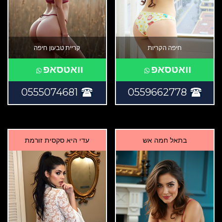
חיפה הקריות
קריית טבעון חיפה
וואטסאפ
וואטסאפ
0555074681
0559662778
בתאל חמה אש
עדי היא סקסית זורמת