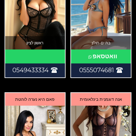
בת ים-חולון
ראשון לציון
וואטסאפ
0549433334
0555074681
אנה דוגמנית בינלאומית
פאם היא נערה לוהטת