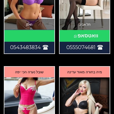
תל אביב
חולון
וואטסאפ
0543483834
0555074681
מיה בחורה מאוד עדינה
שובל נערה הכי יפה