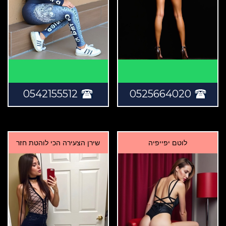
0542155512
0525664020
לוטם יפייפיה
שירן הצעירה הכי לוהטת חזר