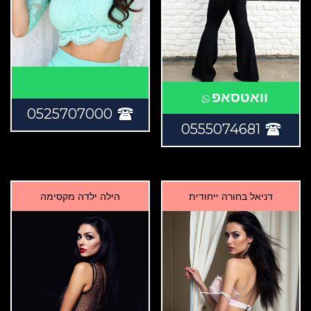
וואטסאפ
0525707000
0555074681
דניאל בחורה ייחודית
הילה ילדה מקסימה