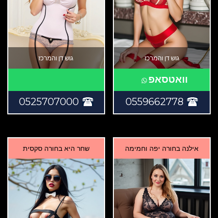
גוש דן והמרכז
גוש דן והמרכז
וואטסאפ
0525707000
0559662778
אילנה בחורה יפה וחמימה
שחר היא בחורה סקסית