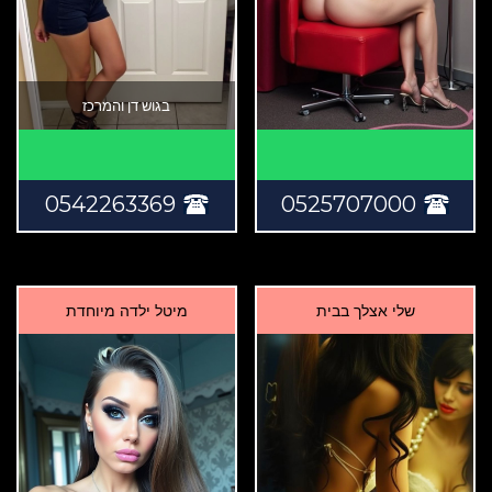
בגוש דן והמרכז
0542263369
0525707000
שלי אצלך בבית
מיטל ילדה מיוחדת