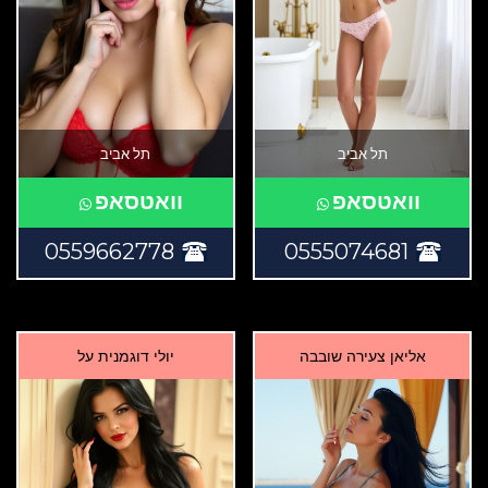
תל אביב
תל אביב
וואטסאפ
וואטסאפ
0559662778
0555074681
אליאן צעירה שובבה
יולי דוגמנית על