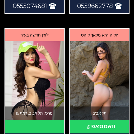
0555074681
0559662778
יוליה היא מלאך לוהט
לורן חדשה בעיר
תל אביב
מרכז, תל אביב, רמת גן
וואטסאפ