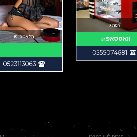
רמת גן
תל אביב-יפו
וואטסאפ
0555074681
0523113063
נערות ליווי במרכז
נער