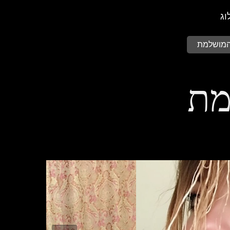
וג
 המושלמת
מת