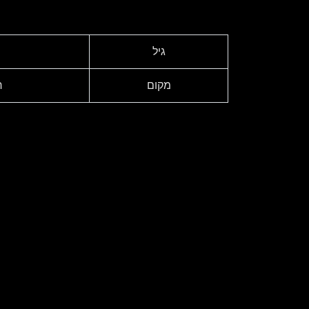
גיל
מקום
ר