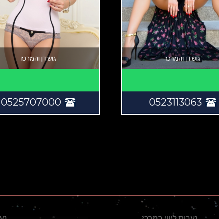
גוש דן והמרכז
גוש דן והמרכז
0525707000
0523113063
נערות ליווי במרכז
נער