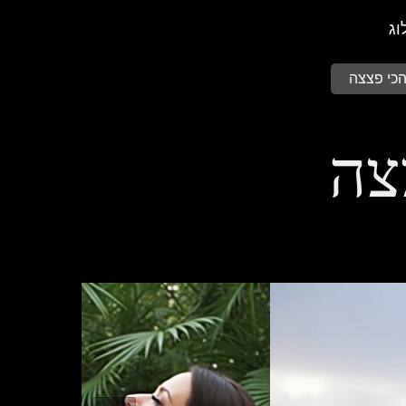
וג
הכי פצצה
צה