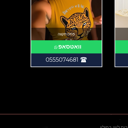
פתח תקווה
וואטסאפ
0555074681
ות ליווי בחולון