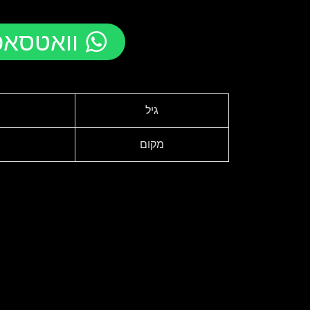
וואטסאפ
גיל
מקום