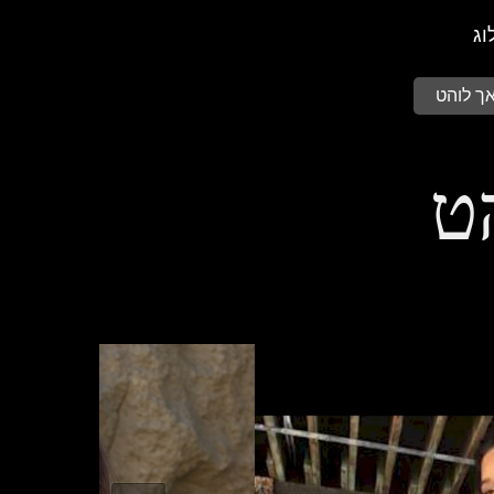
וג
אך לוהט
ט