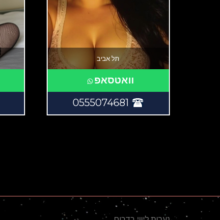
תל אביב
וואטסאפ
0555074681
נערות ליווי בדרום