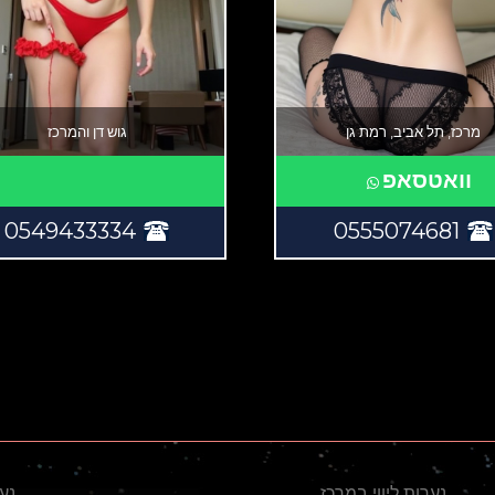
מרכז, תל אביב, רמת גן
גוש דן והמרכז
וואטסאפ
0549433334
0555074681
נערות ליווי במרכז
נער