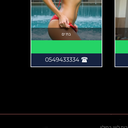
בת ים
0549433334
ות ליווי בחולון