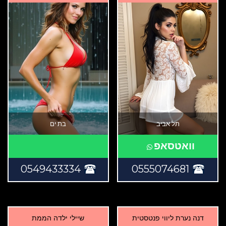
תל אביב
בת ים
וואטסאפ
0549433334
0555074681
דנה נערת ליווי פנטסטית
שיילי ילדה הממת