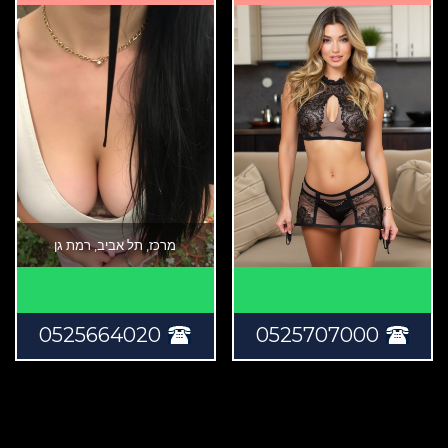
מרכז, תל אביב, רמת גן
0525664020
0525707000