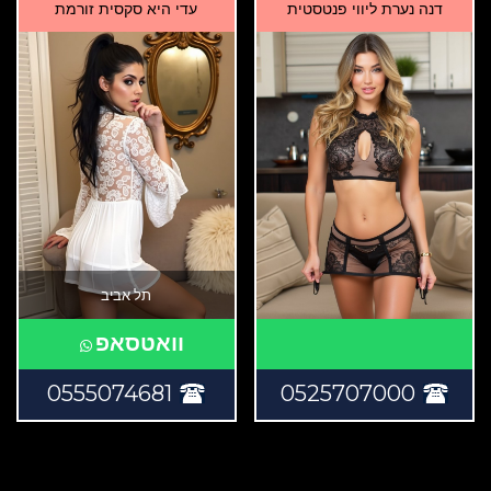
דנה נערת ליווי פנטסטית
עדי היא סקסית זורמת
תל אביב
וואטסאפ
0555074681
0525707000